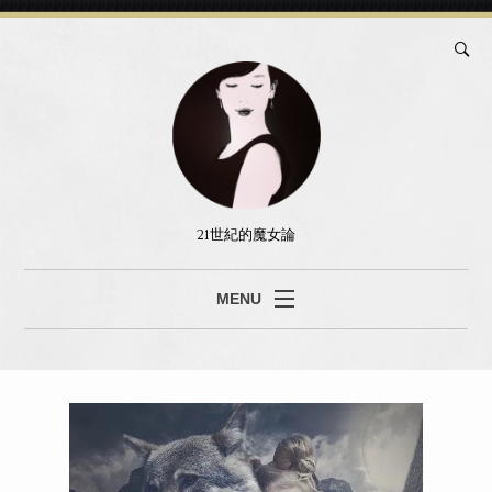
21世紀的魔女論
MENU
ブログ
真島あみ
セッション
書籍