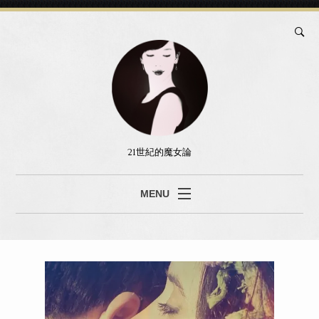
21世紀的魔女論
MENU
ブログ
真島あみ
セッション
書籍