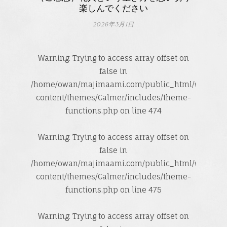
楽しんでください
2026年3月1日
Warning
: Trying to access array offset on
false in
/home/owan/majimaami.com/public_html/wp-
content/themes/Calmer/includes/theme-
functions.php
on line
474
Warning
: Trying to access array offset on
false in
/home/owan/majimaami.com/public_html/wp-
content/themes/Calmer/includes/theme-
functions.php
on line
475
Warning
: Trying to access array offset on