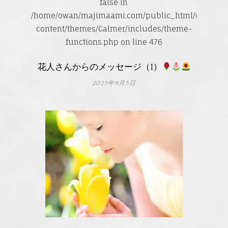
false in
/home/owan/majimaami.com/public_html/wp-
content/themes/Calmer/includes/theme-
functions.php
on line
476
花人さんからのメッセージ（1）
2025年9月5日