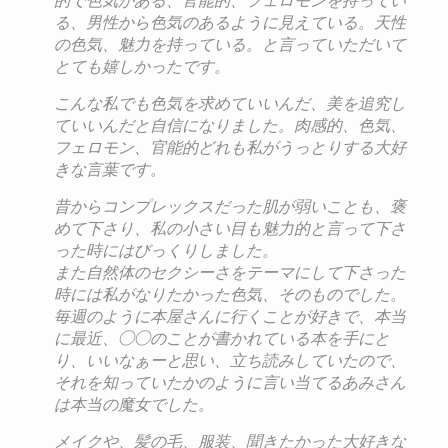
的で色気がある、
官能的、フェロモンを持ってい
る、男性から色気のあるように見え
ている。天性
の色気、魅力を持っている。
と言っていただいて
とても嬉しかったです。
こんな私でも色気を求
めていいんだ、美を追究し
ていいんだと自信になりました。
肉感的、色気、
フェロモン、
官能的どれも私がうっとりする大好
きな言葉です。
昔からコンプレックスだった肌が弱いことも、褒
めて下さり、私の
小さい目も魅力的と言って下さ
った時にはびっくりしました。
また自然体のセクシーさをテーマにして下さった
時には私がなりた
かった色気、そのものでした。
毎週のように本屋さんに行くことが
好きで、本当
に最近、◯◯のことが書かれている本を手に
と
り、いいなぁーと思い、立ち読みしていたので、
それを知ってい
たかのように言い当てるあみさん
は本当の魔女でした。
メイクや、髪の毛、服装、聞きたかった大好きな