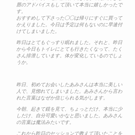
唇のアドバイスも
して頂いて本当に嬉しかったで
す。
おすすめして下さった◯◯は帰りにすぐに買って
かえりま
した。今日は予定は何もないのに早速付
けてしまいました。
昨日はとてもぐっすり眠れました。それと、昨日
から今日もトイレ
にとても行きたくなって、たく
さん排泄しています。
体が変化しているのでしょ
うか。
昨日、初めてお会いしたあみさんは本当に美しい
人で、見惚れてし
まいました。あみさんから言わ
れた言葉はなぜか信じられる気がし
ます。
今朝、起きて鏡を見て、ちょっとだけ、本当に少
しだけ、自
分可愛いかなと思いました。あみさん
の言葉は魔法みたいです。
これから昨日のセッションで教えて頂いたことを