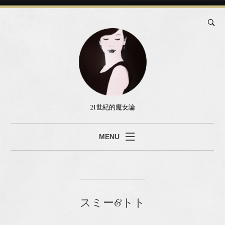
21世紀的魔女論
MENU
ブログ
真島あみ
セッション
スミー&トト
書籍