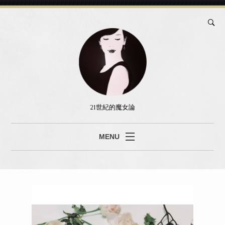
21世紀的魔女論
MENU
ブログ
真島あみ
セッション
書籍