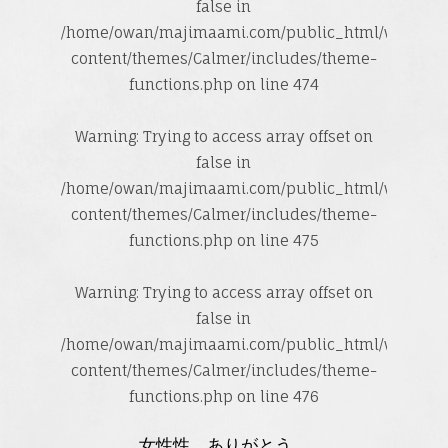
false in
/home/owan/majimaami.com/public_html/wp-
content/themes/Calmer/includes/theme-
functions.php
on line
474
Warning
: Trying to access array offset on
false in
/home/owan/majimaami.com/public_html/wp-
content/themes/Calmer/includes/theme-
functions.php
on line
475
Warning
: Trying to access array offset on
false in
/home/owan/majimaami.com/public_html/wp-
content/themes/Calmer/includes/theme-
functions.php
on line
476
女性性、ありがとう。