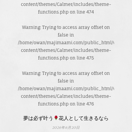
content/themes/Calmer/includes/theme-
functions.php
on line
474
Warning
: Trying to access array offset on
false in
/home/owan/majimaami.com/public_html/wp-
content/themes/Calmer/includes/theme-
functions.php
on line
475
Warning
: Trying to access array offset on
false in
/home/owan/majimaami.com/public_html/wp-
content/themes/Calmer/includes/theme-
functions.php
on line
476
夢は必ず叶う
花人として生きるなら
2026年6月20日