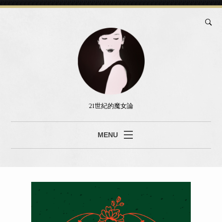
21世紀的魔女論
MENU
ブログ
真島あみ
セッション
書籍