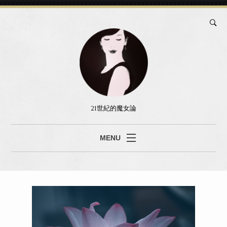
21世紀的魔女論
MENU
ブログ
真島あみ
セッション
書籍