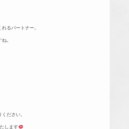
くれるパートナー。
すね。
。
りください。
いたします