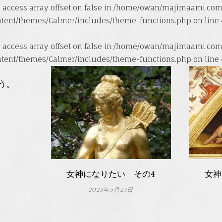
o access array offset on false in
/home/owan/majimaami.com
ntent/themes/Calmer/includes/theme-functions.php
on line
o access array offset on false in
/home/owan/majimaami.com
ntent/themes/Calmer/includes/theme-functions.php
on line
う。
女神になりたい その4
女神
2023年5月23日