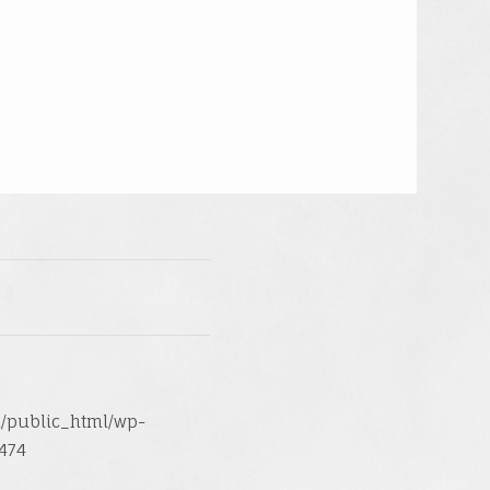
/public_html/wp-
474