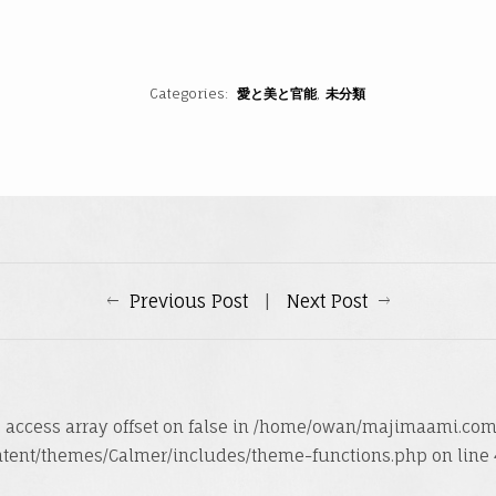
Categories
愛と美と官能
未分類
Previous Post
|
Next Post
o access array offset on false in
/home/owan/majimaami.com
ntent/themes/Calmer/includes/theme-functions.php
on line