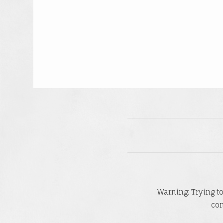
Warning
: Trying t
co