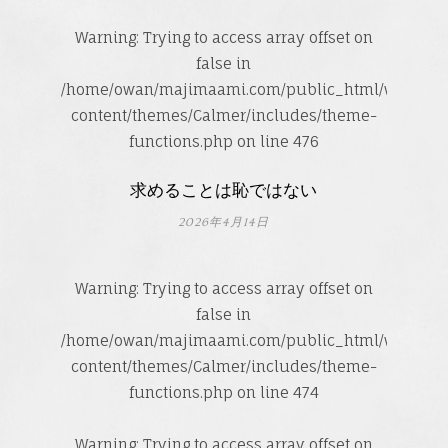
Warning
: Trying to access array offset on
false in
/home/owan/majimaami.com/public_html/wp-
content/themes/Calmer/includes/theme-
functions.php
on line
476
求めることは恥ではない
2026年4月14日
Warning
: Trying to access array offset on
false in
/home/owan/majimaami.com/public_html/wp-
content/themes/Calmer/includes/theme-
functions.php
on line
474
Warning
: Trying to access array offset on