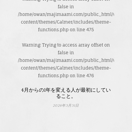
false in
/home/owan/majimaami.com/public_html/wp-
content/themes/Calmer/includes/theme-
functions.php
on line
475
Warning
: Trying to access array offset on
false in
/home/owan/majimaami.com/public_html/wp-
content/themes/Calmer/includes/theme-
functions.php
on line
476
4月からの1年を変える人が最初にしてい
ること。
2026年3月31日