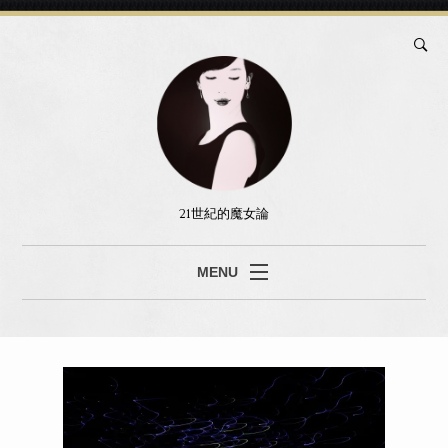
21世紀的魔女論
MENU
ブログ
真島あみ
セッション
書籍