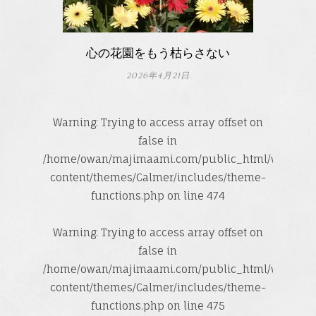
心の花園をもう枯らさない
2026年4月21日
Warning
: Trying to access array offset on
false in
/home/owan/majimaami.com/public_html/wp-
content/themes/Calmer/includes/theme-
functions.php
on line
474
Warning
: Trying to access array offset on
false in
/home/owan/majimaami.com/public_html/wp-
content/themes/Calmer/includes/theme-
functions.php
on line
475