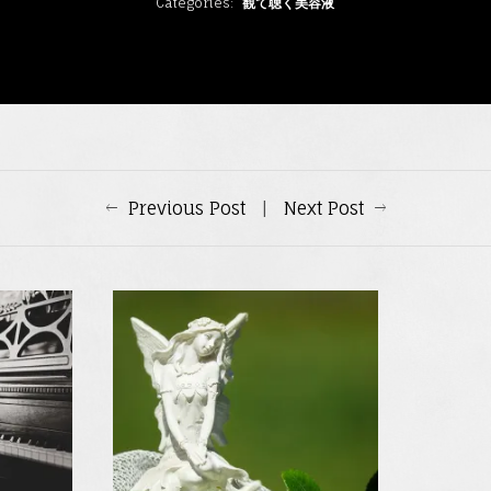
Categories
観て聴く美容液
Previous Post
|
Next Post