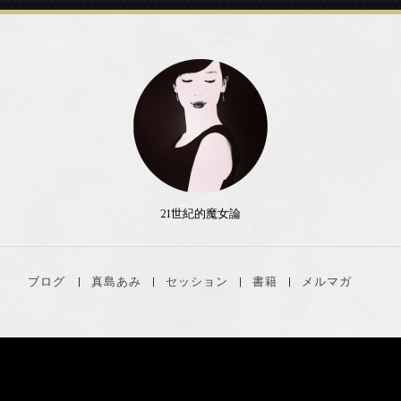
21世紀的魔女論
ブログ
真島あみ
セッション
書籍
メルマガ