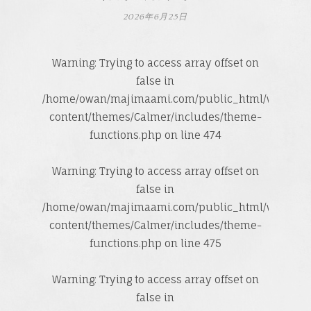
2026年6月25日
Warning
: Trying to access array offset on
false in
/home/owan/majimaami.com/public_html/wp-
content/themes/Calmer/includes/theme-
functions.php
on line
474
Warning
: Trying to access array offset on
false in
/home/owan/majimaami.com/public_html/wp-
content/themes/Calmer/includes/theme-
functions.php
on line
475
Warning
: Trying to access array offset on
false in