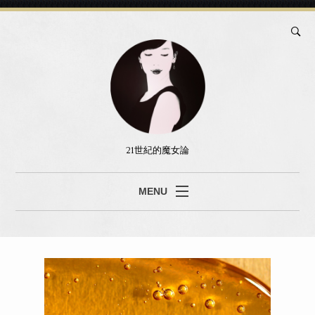
21世紀的魔女論
MENU
ブログ
真島あみ
セッション
書籍