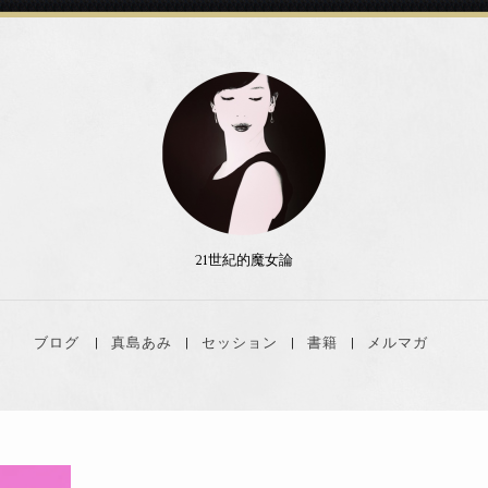
21世紀的魔女論
ブログ
真島あみ
セッション
書籍
メルマガ