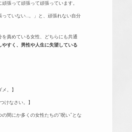
に頑張って頑張って頑張っています。
張っていない…。」と、頑張れない自分
分を責めている女性、どちらにも共通
しやすく、男性や人生に失望している
ダメ。】
をつけなさい。】
の間にか多くの女性たちの“呪い”とな