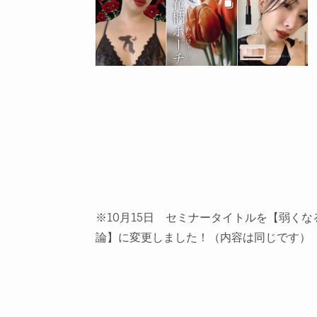
※10月15日 セミナータイトルを【弱く
論】に変更しました！（内容は同じです）