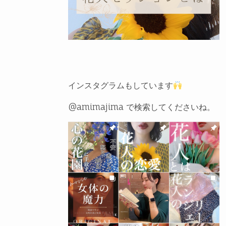
インスタグラムもしています
@amimajima で検索してくださいね。