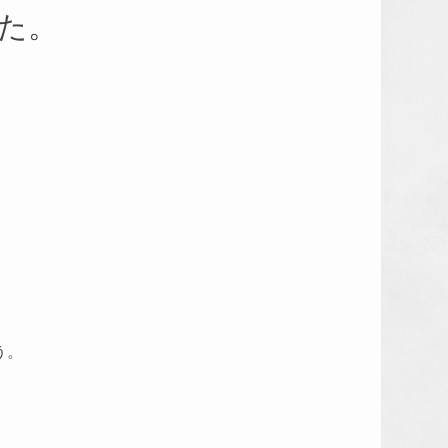
た。
う。