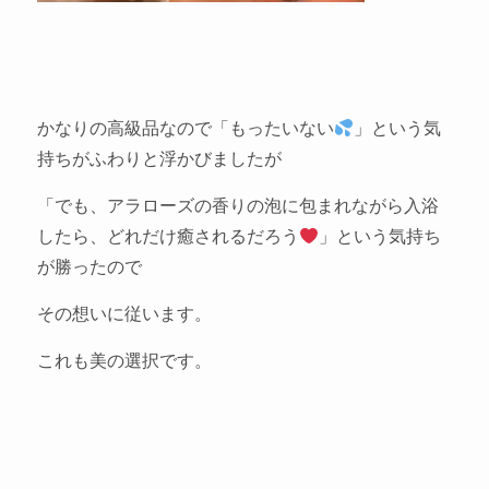
かなりの高級品なので「もったいない
」という気
持ちがふわりと浮かびましたが
「でも、アラローズの香りの泡に包まれながら入浴
したら、どれだけ癒されるだろう
」という気持ち
が勝ったので
その想いに従います。
これも美の選択です。