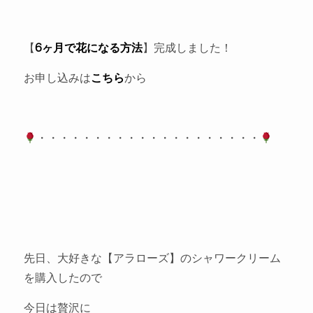
【
6ヶ月で花になる方法
】完成しました！
お申し込みは
こちら
から
・・・・・・・・・・・・・・・・・・・・
先日、大好きな【アラローズ】のシャワークリーム
を購入したので
今日は贅沢に