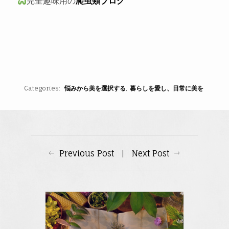
完全趣味用の
爬虫類ブログ
Categories
悩みから美を選択する
暮らしを愛し、日常に美を
Previous Post
|
Next Post