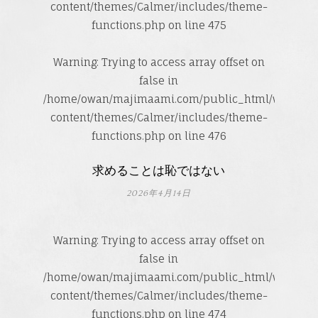
content/themes/Calmer/includes/theme-
functions.php
on line
475
Warning
: Trying to access array offset on
false in
/home/owan/majimaami.com/public_html/wp-
content/themes/Calmer/includes/theme-
functions.php
on line
476
求めることは恥ではない
2026年4月14日
Warning
: Trying to access array offset on
false in
/home/owan/majimaami.com/public_html/wp-
content/themes/Calmer/includes/theme-
functions.php
on line
474