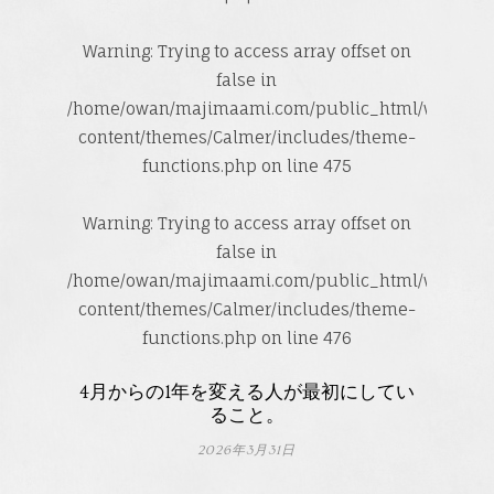
Warning
: Trying to access array offset on
false in
/home/owan/majimaami.com/public_html/wp-
content/themes/Calmer/includes/theme-
functions.php
on line
475
Warning
: Trying to access array offset on
false in
/home/owan/majimaami.com/public_html/wp-
content/themes/Calmer/includes/theme-
functions.php
on line
476
4月からの1年を変える人が最初にしてい
ること。
2026年3月31日