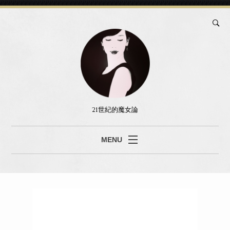
21世紀的魔女論
MENU
ブログ
真島あみ
セッション
書籍