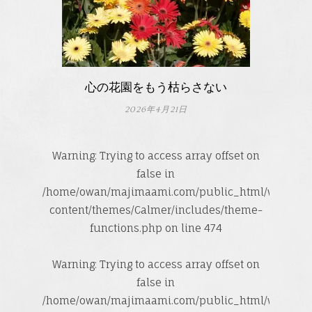
心の花園をもう枯らさない
2026年4月21日
Warning
: Trying to access array offset on
false in
/home/owan/majimaami.com/public_html/wp-
content/themes/Calmer/includes/theme-
functions.php
on line
474
Warning
: Trying to access array offset on
false in
/home/owan/majimaami.com/public_html/wp-