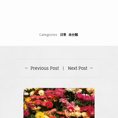
Categories
日常
未分類
Previous Post
|
Next Post