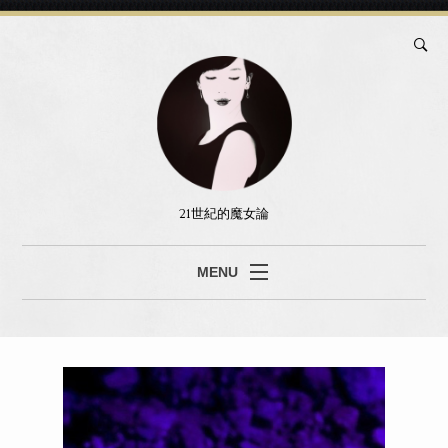
21世紀的魔女論
MENU
ブログ
真島あみ
セッション
書籍