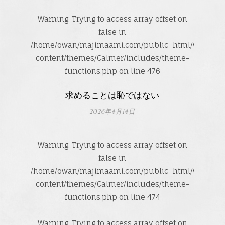
Warning
: Trying to access array offset on
false in
/home/owan/majimaami.com/public_html/wp-
content/themes/Calmer/includes/theme-
functions.php
on line
476
求めることは恥ではない
2026年4月14日
Warning
: Trying to access array offset on
false in
/home/owan/majimaami.com/public_html/wp-
content/themes/Calmer/includes/theme-
functions.php
on line
474
Warning
: Trying to access array offset on