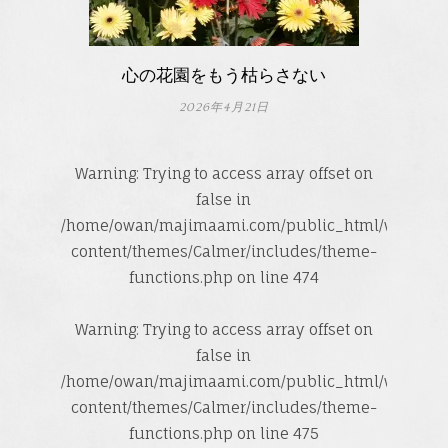
心の花園をもう枯らさない
2026年4月21日
Warning
: Trying to access array offset on
false in
/home/owan/majimaami.com/public_html/wp-
content/themes/Calmer/includes/theme-
functions.php
on line
474
Warning
: Trying to access array offset on
false in
/home/owan/majimaami.com/public_html/wp-
content/themes/Calmer/includes/theme-
functions.php
on line
475