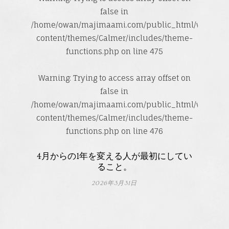
false in
/home/owan/majimaami.com/public_html/wp-
content/themes/Calmer/includes/theme-
functions.php
on line
475
Warning
: Trying to access array offset on
false in
/home/owan/majimaami.com/public_html/wp-
content/themes/Calmer/includes/theme-
functions.php
on line
476
4月からの1年を変える人が最初にしてい
ること。
2026年3月31日