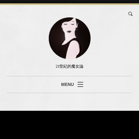
21世紀的魔女論
MENU
ブログ
真島あみ
セッション
書籍