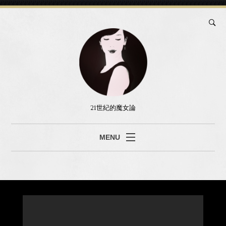
21世紀的魔女論
MENU
ブログ
真島あみ
セッション
書籍