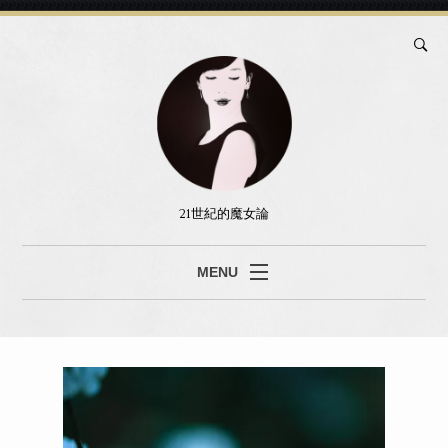
21世紀的魔女論
MENU
ブログ
真島あみ
セッション
書籍