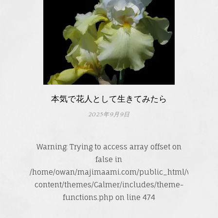
本気で花人として生きてみたら
2025年9月9日
Warning
: Trying to access array offset on
false in
/home/owan/majimaami.com/public_html/wp-
content/themes/Calmer/includes/theme-
functions.php
on line
474