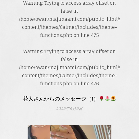
Warning
: Trying to access array offset on
false in
/home/owan/majimaami.com/public_html/wp-
content/themes/Calmer/includes/theme-
functions.php
on line
475
Warning
: Trying to access array offset on
false in
/home/owan/majimaami.com/public_html/wp-
content/themes/Calmer/includes/theme-
functions.php
on line
476
花人さんからのメッセージ（1）
2025年9月5日