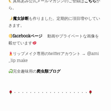
真島あみ公式メールマガジンのご登録は
こちら
か
ら。
魔女診断
も作りました。定期的に項目増やしてい
きます。
facebookページ
動画やプライベートな画像を
載せています
リップメイク専用のtwitterアカウント → @ami
_lip make
完全趣味用の
爬虫類ブログ
・・・・・・・・・・・・・・・・・・・