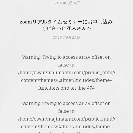
2026年7月16日
zoomリアルタイムセミナーにお申し込み
くださった花人さんへ
2026年6月25日
Warning
: Trying to access array offset on
false in
/home/owan/majimaami.com/public_html/wp-
content/themes/Calmer/includes/theme-
functions.php
on line
474
Warning
: Trying to access array offset on
false in
/home/owan/majimaami.com/public_html/wp-
content/themes/Calmer/includes/theme-