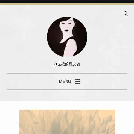
21世紀的魔女論
MENU
ブログ
真島あみ
セッション
書籍