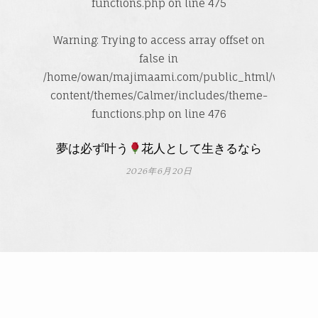
functions.php
on line
475
Warning
: Trying to access array offset on
false in
/home/owan/majimaami.com/public_html/wp-
content/themes/Calmer/includes/theme-
functions.php
on line
476
夢は必ず叶う
花人として生きるなら
2026年6月20日