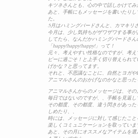
キツネさんとも、心の中で話しかけてみ
あと、手帳にもメッセージを書いたりし
た。
5月はハミングバードさんと、カマキリ
今月は、少し気持ちがザワザワする事が
してたら、なんだかハミングバードさん
「happy!happy!happy!」って！
元々、考えやすい性格なのですが、考え
ピーに過ごそ！と上手く切り替えられて
げかな？と思ってます。
それと、不思議なことに、自然とヨガや
アニマルさんのおかげなのかなと思った
アニマルさんからのメッセージは、その
毎日ではないのですが、、手帳を見返し
その都度、その都度、違う閃きがあった
しめたり、、
時には、メッセージに対して感じたこと
楽しくコミュニケーションを取っていま
あと、その月にオススメなアイテムを選