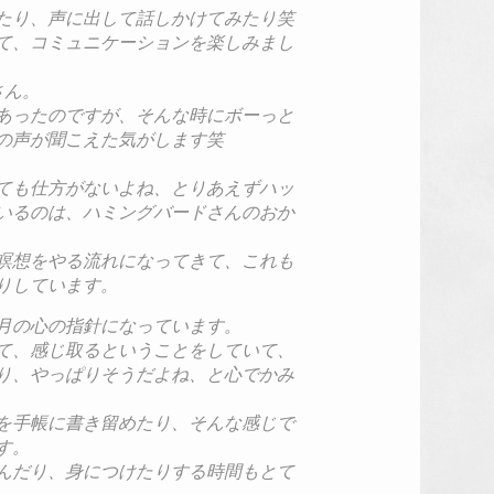
たり、声に出して話しかけ
てみたり笑
て、コミュニケーションを
楽しみまし
さん。
あったのですが、そんな時
にボーっと
の声が聞こえた
気がします笑
ても仕方がないよね、とり
あえずハッ
いるのは、ハミ
ングバードさんのおか
瞑想をやる流れになってき
て、これも
りしています。
月の心の指針になっていま
す。
て、感じ取るということを
していて、
り、
やっぱりそうだよね、と心でかみ
を手帳に書き留めたり、そ
んな感じで
す。
んだり、身につけたりする
時間もとて