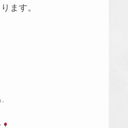
まります。
う。
・