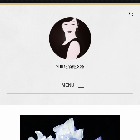
21世紀的魔女論
MENU
ブログ
真島あみ
セッション
書籍