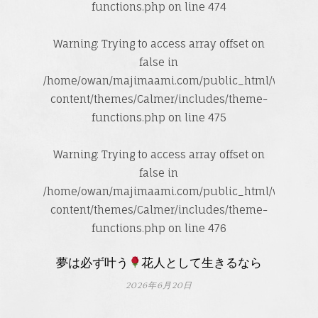
functions.php
on line
474
Warning
: Trying to access array offset on
false in
/home/owan/majimaami.com/public_html/wp-
content/themes/Calmer/includes/theme-
functions.php
on line
475
Warning
: Trying to access array offset on
false in
/home/owan/majimaami.com/public_html/wp-
content/themes/Calmer/includes/theme-
functions.php
on line
476
夢は必ず叶う
花人として生きるなら
2026年6月20日