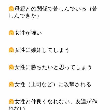
母親との関係で苦しんでいる（苦
しんできた）
女性が怖い
女性に嫉妬してしまう
女性に勝ちたいと思ってしまう
女性（上司など）に攻撃される
女性と仲良くなれない、友達が作
れない