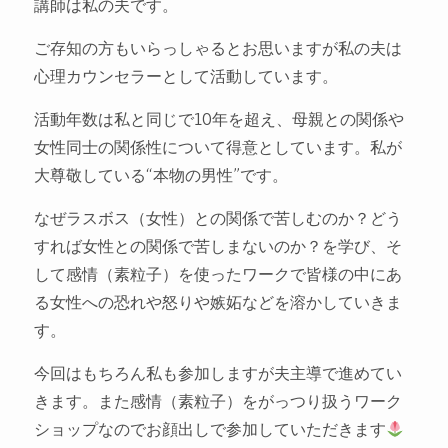
講師は私の夫です。
ご存知の方もいらっしゃるとお思いますが私の夫は
心理カウンセラーとして活動しています。
活動年数は私と同じで10年を超え、母親との関係や
女性同士の関係性について得意としています。私が
大尊敬している“本物の男性”です。
なぜラスボス（女性）との関係で苦しむのか？どう
すれば女性との関係で苦しまないのか？を学び、そ
して感情（素粒子）を使ったワークで皆様の中にあ
る女性への恐れや怒りや嫉妬などを溶かしていきま
す。
今回はもちろん私も参加しますが夫主導で進めてい
きます。また感情（素粒子）をがっつり扱うワーク
ショップなのでお顔出しで参加していただきます