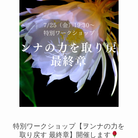
メルマガ
2
1
特別ワークショップ【ヲンナの力を
取り戻す 最終章】開催します