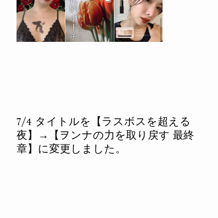
7/4 タイトルを【ラスボスを超える
夜】→【ヲンナの力を取り戻す 最終
章】に変更しました。