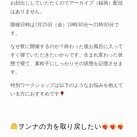
お顔出ししていただくのでアーカイブ（録画）配信
はありません。
開催日時は7月25日（金）19時30分〜21時30分で
す。
なぜ夜に開催するのか？終わった後お風呂に入って
すぐ寝ていただきたいからです。生まれ変わった状
態で寝て、素粒子にしっかりその状態を記憶させま
す。
特別ワークショップは以下のようなお悩みを抱えて
いる方におすすめです
ヲンナの力を取り戻したい