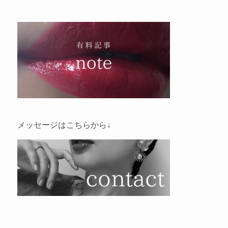
メッセージはこちらから↓