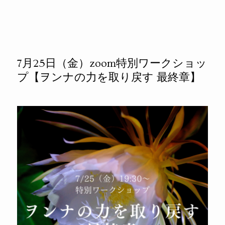
7月25日（金）zoom特別ワークショッ
プ【ヲンナの力を取り戻す 最終章】