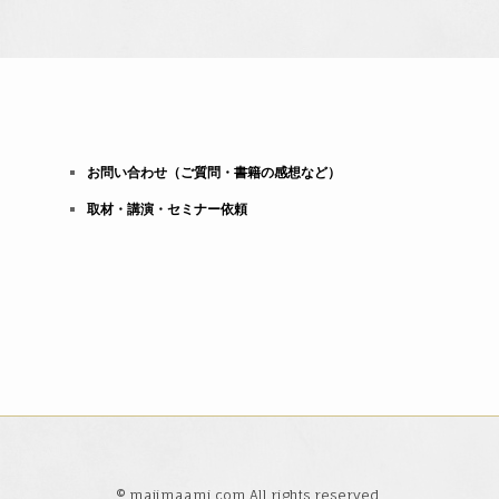
お問い合わせ（ご質問・書籍の感想など）
取材・講演・セミナー依頼
© majimaami.com All rights reserved.