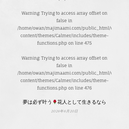
Warning
: Trying to access array offset on
false in
/home/owan/majimaami.com/public_html/wp-
content/themes/Calmer/includes/theme-
functions.php
on line
475
Warning
: Trying to access array offset on
false in
/home/owan/majimaami.com/public_html/wp-
content/themes/Calmer/includes/theme-
functions.php
on line
476
夢は必ず叶う
花人として生きるなら
2026年6月20日