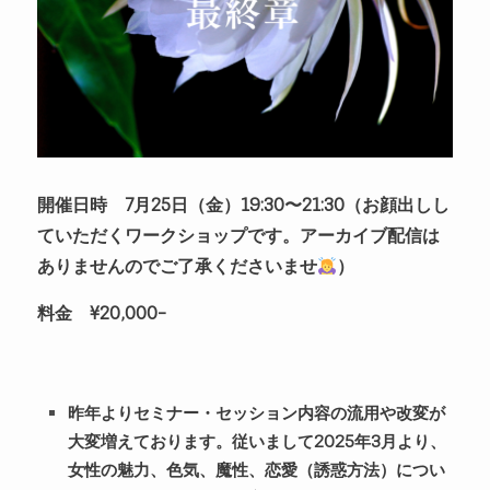
開催日時 7月25日（金）19:30〜21:30（お顔出しし
ていただくワークショップです。アーカイブ配信は
ありませんのでご了承くださいませ
）
料金 ¥20,000-
昨年よりセミナー・セッション内容の流用や改変が
大変増えております。従いまして2025年3月より、
女性の魅力、色気、魔性、恋愛（誘惑方法）につい