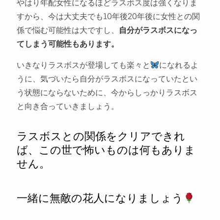
やはり年配女性になるほどラスボス度は強くなりま
すから、今は大丈夫でも10年後20年後に女性との関
係で悩む可能性は大ですし、
自分がラスボスになっ
てしまう可能性もあります。
いきなりラスボスが登場しても楽々と
になれるよ
うに、気づいたら自分がラスボスになっていたとい
う状態にならないために、今からしっかりラスボス
と向き合っていきましょう。
ラスボスとの関係をクリアできれ
ば、この世で怖いものは何もありま
せん。
一緒に無敵の花人になりましょう