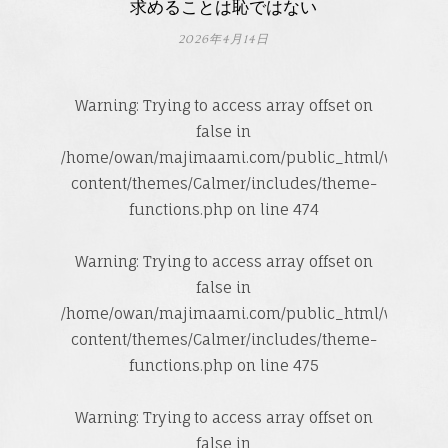
求めることは恥ではない
2026年4月14日
Warning
: Trying to access array offset on
false in
/home/owan/majimaami.com/public_html/wp-
content/themes/Calmer/includes/theme-
functions.php
on line
474
Warning
: Trying to access array offset on
false in
/home/owan/majimaami.com/public_html/wp-
content/themes/Calmer/includes/theme-
functions.php
on line
475
Warning
: Trying to access array offset on
false in