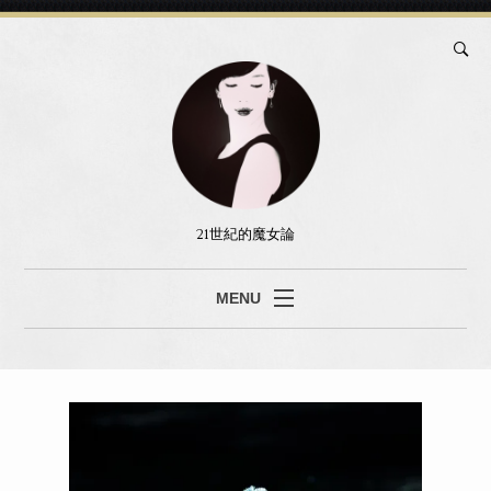
21世紀的魔女論
MENU
ブログ
真島あみ
セッション
書籍