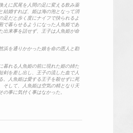
換えに尻尾を人間の足に変える飲み薬
と結婚すれば、姫は海の泡となって消
の足だと歩く度にナイフで抉られるよ
殿で暮らせるようになった人魚姫であ
た出来事を話せず、王子は人魚姫が命
然浜を通りかかった娘を命の恩人と勘
に暮れる人魚姫の前に現れた姫の姉た
短剣を差し出し、王子の流した血で人
る。人魚姫は愛する王子を殺せずに死
。そして、人魚姫は空気の精となり天
その事に気付く事はなかった。