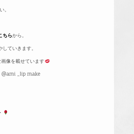
い。
こちら
から。
やしていきます。
画像を載せています
mi _lip make
・